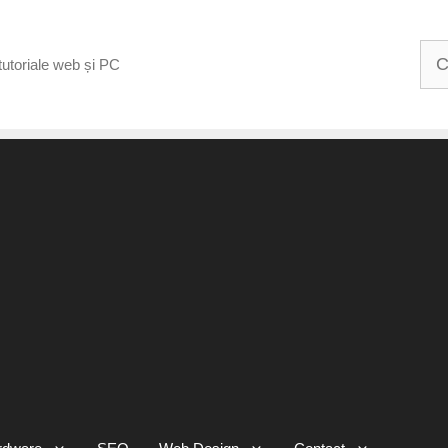
Cau
tutoriale web și PC
dup