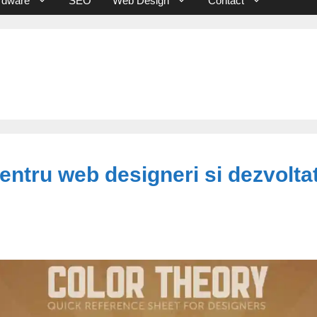
rdware
SEO
Web Design
Contact
pentru web designeri si dezvoltat