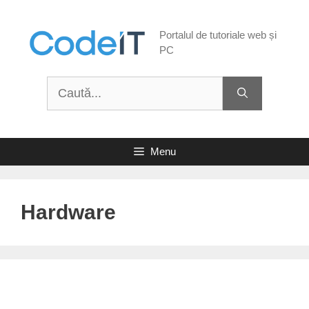
Sari
la
Portalul de tutoriale web și
conținut
PC
Caută
după:
Menu
Hardware