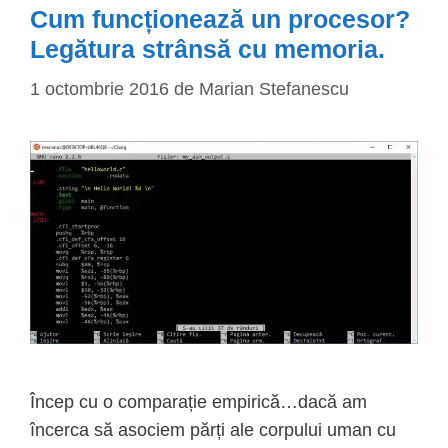
Cum funcționează un procesor?
Legătura strânsă cu memoria.
1 octombrie 2016
de
Marian Stefanescu
Încep cu o comparație empirică…dacă am
încerca să asociem părți ale corpului uman cu