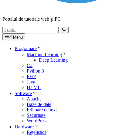
Portalul de tutoriale web și PC
Caută
după:
Menu
Programare
Machine Learning
Deep Learning
C#
Python 3
PHP
Java
HTML
Software
Apache
Baze de date
Editoare de text
Securitate
WordPress
Hardware
Rețelistică