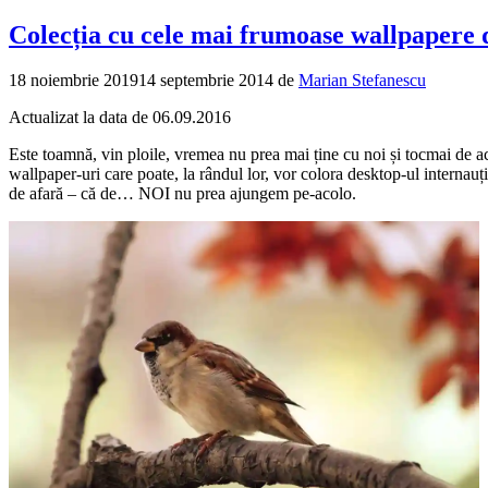
Colecția cu cele mai frumoase wallpapere
18 noiembrie 2019
14 septembrie 2014
de
Marian Stefanescu
Actualizat la data de 06.09.2016
Este toamnă, vin ploile, vremea nu prea mai ține cu noi și tocmai de a
wallpaper-uri care poate, la rândul lor, vor colora desktop-ul internauți
de afară – că de… NOI nu prea ajungem pe-acolo.