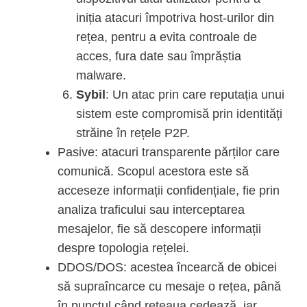
iniția atacuri împotriva host-urilor din
rețea, pentru a evita controale de
acces, fura date sau împrăștia
malware.
Sybil
: Un atac prin care reputația unui
sistem este compromisă prin identități
străine în rețele P2P.
Pasive: atacuri transparente părților care
comunică. Scopul acestora este să
acceseze informații confidențiale, fie prin
analiza traficului sau interceptarea
mesajelor, fie să descopere informații
despre topologia rețelei.
DDOS/DOS: acestea încearcă de obicei
să supraîncarce cu mesaje o rețea, până
în punctul când rețeaua cedează, iar