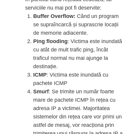
serviciile nu mai pot fi deservite:
Buffer Overflow:
Când un program
se supraîncarcă și suprascrie locații
de memorie adiacente.
Ping flooding
: Victima este inundată
cu atât de mult trafic ping, încât
traficul normal nu mai ajunge la
destinație.
ICMP
: Victima este inundată cu
pachete ICMP
Smurf
: Se trimite un număr foarte
mare de pachete ICMP în rețea cu
adresa IP a victimei. Majoritatea
sistemelor din rețea care vor primi un
astfel de mesaj, vor reacționa prin
trimiterea unui răspuns la adresa IP a