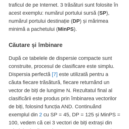
traficul de pe Internet. 3 trăsături sunt folosite în
acest exemplu: numărul portului sursă (
SP
),
numărul portului destinație (
DP
) și mărimea
minimă a pachetului (
MinPS
).
Căutare și îmbinare
După ce tabelele de dispersie compacte sunt
construite, procesul de clasificare este simplu.
Dispersia perfectă
[7]
este utilizată pentru a
căuta fiecare trăsătură, fiecare returnând un
vector de biți de lungime N. Rezultatul final al
clasificării este produs prin îmbinarea vectorilor
de biți, folosind funcția AND. Continuând
exemplul din
2
cu SP = 45, DP = 125 și MinPS =
100, vedem că cei 3 vectori de biți extrași din