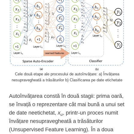
Cele două etape ale procesului de autoînvățare: a) Învățarea
nesupravegheată a trăsăturilor b) Clasificarea pe date etichetate
Autoînvățarea constă în două stagii: prima oară,
se învață o reprezentare cât mai bună a unui set
de date neetichetat,
x
, printr-un proces numit
u
învățare nesupravegheată a trăsăturilor
(Unsupervised Feature Learning). În a doua