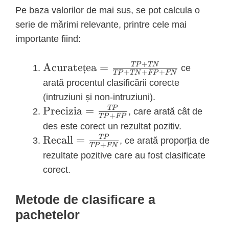
Pe baza valorilor de mai sus, se pot calcula o
serie de mărimi relevante, printre cele mai
importante fiind:
+
\text{Acuratețea}=\frac{TP+TN}
Acurate
ț
ea
=
TP
TN
ce
+
+
+
TP
TN
FP
FN
{TP+TN+FP+FN}
arată procentul clasificării corecte
(intruziuni și non-intruziuni).
\text{Precizia}
Precizia
=
TP
, care arată cât de
+
TP
FP
= \frac{TP}
des este corect un rezultat pozitiv.
{TP+FP}
\text{Recall}
Recall
=
TP
, ce arată proporția de
+
TP
FN
= \frac{TP}
rezultate pozitive care au fost clasificate
{TP+FN}
corect.
Metode de clasificare a
pachetelor