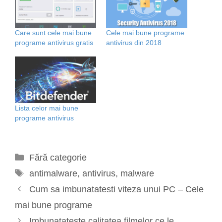
Care sunt cele mai bune
Cele mai bune programe
programe antivirus gratis
antivirus din 2018
Lista celor mai bune
programe antivirus
Categorii
Fără categorie
Etichete
antimalware
,
antivirus
,
malware
Cum sa imbunatatesti viteza unui PC – Cele
mai bune programe
Imbunatateste calitatea filmelor ce le